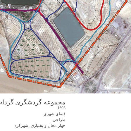
مجموعه گردشگری گرداب
1393
فضای شهری
طراحی
چهار محال و بختیاری, شهرکرد