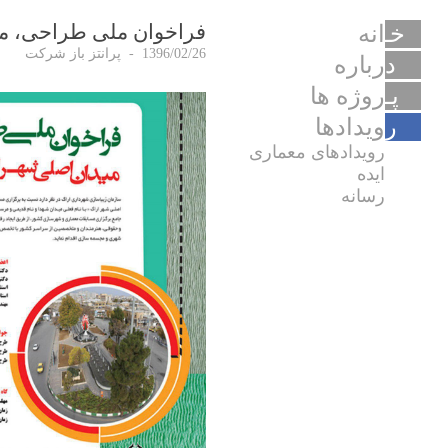
فراخوان ملی طراحی، می
خـ
انه
1396/02/26
-
پرانتز باز شرکت
د
رباره
پـ
روژه ها
ر
ویدادها
رویدادهای معماری
ایده
رسانه